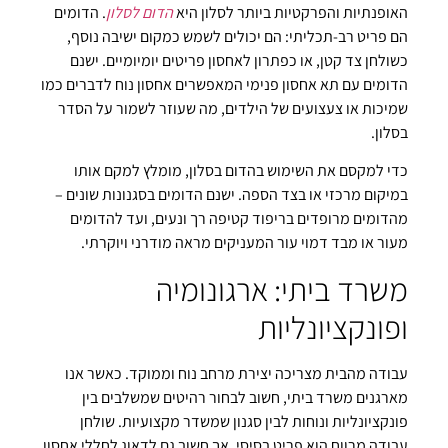
האופנתיות והפרקטיות ביותר לסלון היא
הדום לסלון
. הדומים
הם פריט רב-תכליתי: הם יכולים לשמש כמקום ישיבה נוסף,
כשולחן צד קטן, או כפתרון לאחסון פריטים יומיומיים. ישנם
הדומים עם תא אחסון פנימי המאפשרים אחסון נוח לדברים כמו
שמיכות או צעצועים של הילדים, מה שעוזר לשמור על הסדר
בסלון.
כדי למקסם את השימוש בהדום בסלון, מומלץ למקם אותו
במיקום מרכזי או בצד הספה. ישנם הדומים בסגנונות שונים –
מהדומים מרופדים בריפוד קטיפה רך ונעים, ועד להדומים
מעור או מבד דמוי עור המעניקים מראה מודרני ויוקרתי.
משרד ביתי: ארגונומיה
ופונקציונליות
עבודה מהבית מצריכה יצירת מרחב נוח וממוקד. כאשר אנו
מארגנים משרד ביתי, חשוב לבחור רהיטים שמשלבים בין
פונקציונליות ונוחות לבין סגנון שמשדר מקצועיות. שולחן
עבודה מרווח הוא פריט בסיסי, אך חשוב גם לדאוג לחללי אחסון