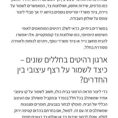
כמו מדפים, שידות אחסון, ושולחנות צד, המאפשרים לשמור על
ניירת, ציוד משרדי ופריטים נוספים בהישג יד אך מבלי ליצור
עומס על שולחן העבודה.
במשרדים ביתיים, כדאי לשלב רהיטים המותאמים לאופי
השימוש היומיומי, כמו שולחנות צד קומפקטיים. אלו יאפשרו
להניח מחשב נייד או ציוד משרדי נוסף, ויתרמו לנוחות ולאווירה
מסודרת בחלל.
ארגון רהיטים בחללים שונים –
כיצד לשמור על רצף עיצובי בין
החדרים?
כדי ליצור מראה הרמוני בבית כולו, חשוב לשמור על קו עיצובי
אחיד שמשתלב בכל חלל בנפרד ובמקביל משתלב עם העיצוב
הכללי של הבית. מומלץ לבחור בצבעים, חומרים וסגנונות
שמשתלבים זה עם זה. למשל, אם בחרתם בהדום קטיפה ירוק
לסלון, שקלו לבחור שידות צד או שולחן צד בגוונים חמים