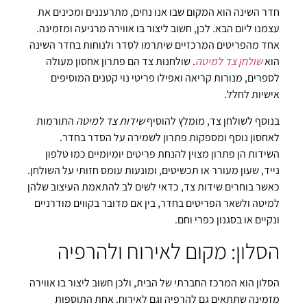
חדר השינה הוא המקום שבו אנו נחים, מתרעננים ומכינים את
עצמנו ליום הבא. לכן, חשוב ליצור בו אווירה מרגיעה ומזמינה.
אחד מהפריטים המרכזיים שיתרמו לסדר ולנוחות בחדר השינה
הוא
שולחן צד למיטה
. שולחנות צד הם פתרון אחסון מעולה
לספרים, מנורות קריאה ואפילו פריטי נוי קטנים המוסיפים
אישיות לחלל.
בנוסף לשולחן צד, מומלץ להוסיף
שידות צד למיטה
התורמות
לאחסון נוסף ומספקות פתרון לשמירה על הסדר בחדר.
השידות הן פתרון מצוין להנחת פריטים יומיומיים כמו טלפון
נייד, שעון מעורר או תכשיטים, ומונעות עומס חזותי על השולחן.
כאשר בוחרים שידות צד, כדאי לשים לב להתאמת העיצוב שלהן
למיטה ולשאר הפריטים בחדר, בין אם מדובר בקווים מודרניים
ונקיים או בסגנון כפרי וחם.
הסלון: מקום לאירוח ולהרפיה
הסלון הוא המרכז החברתי של הבית, ולכן חשוב ליצור בו אווירה
מזמינה שתתאים גם להרפיה וגם לאירוח. אחת התוספות