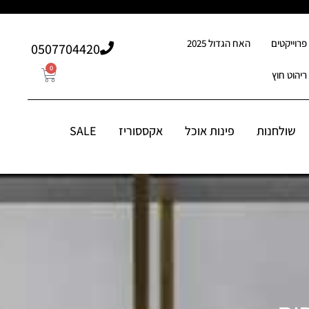
פרוייקטים
האח הגדול 2025
507704420⁩0
0
ריהוט חוץ
0
507704420⁩0
סוריז
שולחנות
פינות אוכל
אקססוריז
SALE