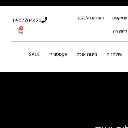
פרוייקטים
האח הגדול 2025
507704420⁩0
0
ריהוט חוץ
0
507704420⁩0
סוריז
שולחנות
פינות אוכל
אקססוריז
SALE