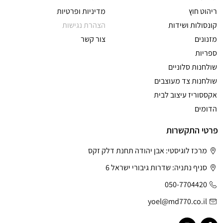
ריהוט חוץ
מדיניות ופרטיות
קונסולות ושידות
הצהרת נגישות
מזנונים
צור קשר
ספריות
שולחנות סלוניים
שולחנות צד מעוצבים
אקססוריז עיצוב לבית
הדומים
פרטי התקשרות
מרכז לוגיסטי: אבן יהודה תחנת דלק זקס
סניף נתניה: שדרות גיבורי ישראל 6
050-7704420
yoel@md770.co.il