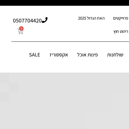
פרוייקטים
האח הגדול 2025
507704420⁩0
0
ריהוט חוץ
0
507704420⁩0
סוריז
שולחנות
פינות אוכל
אקססוריז
SALE