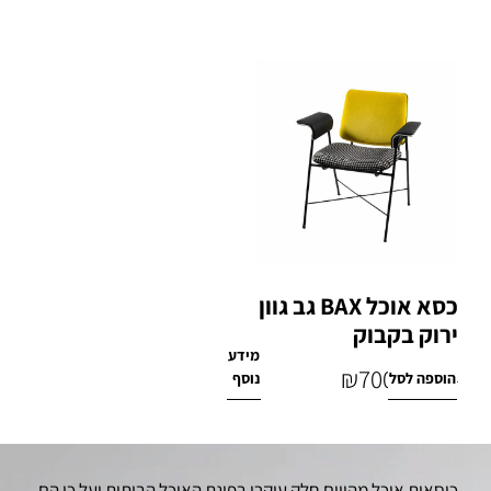
כסא אוכל BAX גב גוון
ירוק בקבוק
מידע
₪
700
הוספה לסל
נוסף
₪
2,200
כיסאות אוכל מהווים חלק עיקרי בפינת האוכל הביתית ועל כן הם