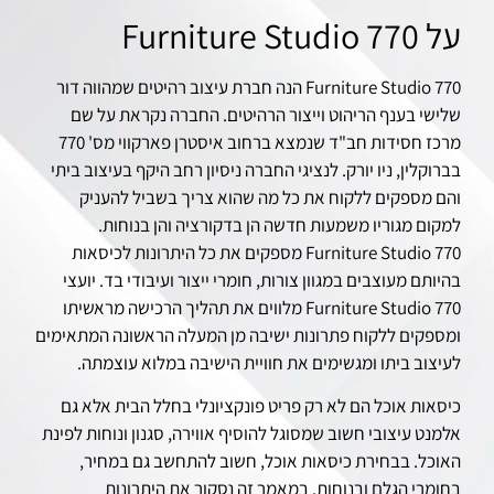
על Furniture Studio 770
Furniture Studio 770 הנה חברת עיצוב רהיטים שמהווה דור
שלישי בענף הריהוט וייצור הרהיטים. החברה נקראת על שם
מרכז חסידות חב"ד שנמצא ברחוב איסטרן פארקווי מס' 770
בברוקלין, ניו יורק. לנציגי החברה ניסיון רחב היקף בעיצוב ביתי
והם מספקים ללקוח את כל מה שהוא צריך בשביל להעניק
למקום מגוריו משמעות חדשה הן בדקורציה והן בנוחות.
Furniture Studio 770 מספקים את כל היתרונות לכיסאות
בהיותם מעוצבים במגוון צורות, חומרי ייצור ועיבודי בד. יועצי
Furniture Studio 770 מלווים את תהליך הרכישה מראשיתו
ומספקים ללקוח פתרונות ישיבה מן המעלה הראשונה המתאימים
לעיצוב ביתו ומגשימים את חוויית הישיבה במלוא עוצמתה.
כיסאות אוכל הם לא רק פריט פונקציונלי בחלל הבית אלא גם
אלמנט עיצובי חשוב שמסוגל להוסיף אווירה, סגנון ונוחות לפינת
האוכל. בבחירת כיסאות אוכל, חשוב להתחשב גם במחיר,
בחומרי הגלם ובנוחות. במאמר זה נסקור את היתרונות