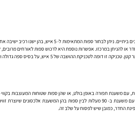
4 בני אדם בכל התקן, או 5 בהתקן ישיבה גדול ו- 3 בהתקן ישיבה יותר קטן. טכנ
שת, עם משענת תפורה באופן בולט, או שהן ספות שטוחות המעוצבות בקווי
הישרות הבחירה מורכבת, שכן ניתן להכריע בין ספות ישרות פלס עם משענת ב- 90 מעלות לבין ספות בהן ה
פינת החדר, כמובן שיש לפסוח על שלב זה.