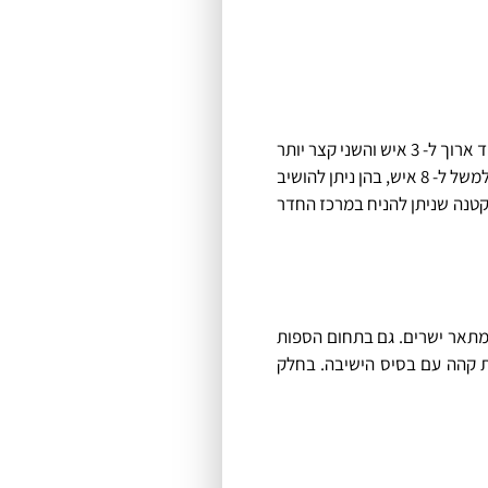
הדבר הכי חשוב בבחירת ספות הוא כמובן ההתאמה עבורכם כצרכנים ביתיים. ניתן לבחור ספות המתאימות ל- 5 איש, בהן ישנו רכיב ישיבה אחד ארוך ל- 3 איש והשני קצר יותר
לעוד 2 בני אדם. ניתן לפרוס את הספות הללו באופן אנכי בפינת החדר או להניחן במרכזו. אפשרות נוספת היא לרכוש ספות לאורחים מרובים, למשל ל- 8 איש, בהן ניתן להושיב
יקה זו דומה לטכניקת ההושבה של 5 איש, על בסיס ספה גדולה וקטנה שניתן להניח במרכז החדר
 מתאר ישרים. גם בתחום הספות
משענת אלכסונים שיוצרת זווית קהה עם בסיס הישיבה. בחלק