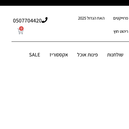
פרוייקטים
האח הגדול 2025
507704420⁩0
0
ריהוט חוץ
0
507704420⁩0
סוריז
שולחנות
פינות אוכל
אקססוריז
SALE