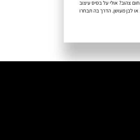
ום צהוב? אולי על בסיס עיצוב
וב מודרני דינאמי המבוסס על צבעים 100% בהירים כמו לבן, שמנת או לבן מעושן. הדרך בה תבחרו