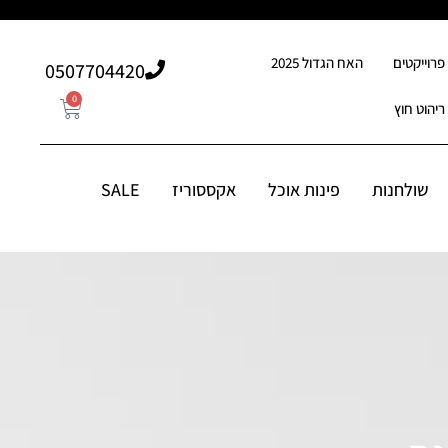
פרוייקטים
האח הגדול 2025
507704420⁩0
0
ריהוט חוץ
0
507704420⁩0
סוריז
שולחנות
פינות אוכל
אקססוריז
SALE