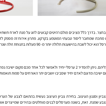
י בחצר. בדרך כלל מציבים מולם רהיטים קבועים לזוג על מנת לארח תשתי
ב ל- 2 יושבים, והוא מחובר למוט מתכת שמחובר ליסוד טבעתי המוטמע בקרקע. פתרון אירוח זה
ענות תלולה יותר מ- 90 מעלות בתנוחת זולה שנראית כמו שכיבה.
ערסלים ליחיד נדרשים כאשר החלטתם כי אדם אחד הוא שיישב עליהם. ניתן להסדיר 2 ערסלי יחיד ולאפשר
ם ישיבה מדוגם לאדם יחיד שסביבו יושבים יתר האורחים על ספות תואמות.
בע שמנת. זאת, בשונה מערסלים לבנים מוחלטים ובהירים שמייצרים אוויר