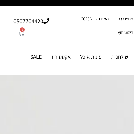
פרוייקטים
האח הגדול 2025
507704420⁩0
0
ריהוט חוץ
0
507704420⁩0
סוריז
שולחנות
פינות אוכל
אקססוריז
SALE