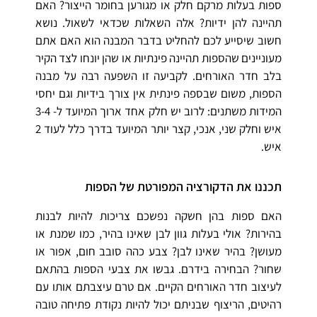
ספות בעלות מרקם חלק או מגורען בחומר הייצור? האם
תהיינה להן ידיות? אלה השאלות שכדאי לשאול. נושא
חשוב שיסייע לכם להחליט בדבר המבנה הוא האם אתם
מעוניינים שהספות תהיינה פינתיות או שהן יונחו לצד הקיר
בלב חדר האורחים. לקביעה זו השפעה רבה על מבנה
הספות, משום שבספה פינתית אין צורך בידיות וגם יחסי
המידות משתנים: לרוב יש חלק אחד ארוך המיועד ל- 3-4
איש וחלק שני, אנכי, קצר יותר המיועד בדרך כלל לעוד 2
איש.
תכננו את הדקורציה המפורטת של הספות
האם ספות בהן חשקה נפשכם צריכות להיות לבנות
בהירות? אולי בעלות גוון לבן שאינו בהיר, כמו שמנת או
מעושן? בהיר שאינו לבן? צבע כהה סובב חום, אפור או
שחור? הבחירה בידרם. גבשו את צבעי הספות בהתאם
לעיצוב חדר האורחים הקיים. אם טרם עיצבתם אותו עם
רהיטים, הריצוף שבניתם יכול להיות נקודת פתיחה טובה