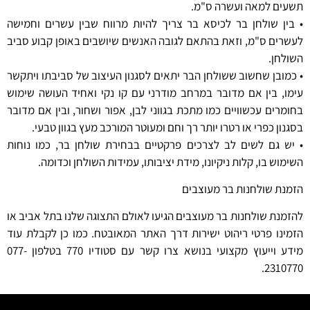
תשעים למאה ועשרה ס"מ.
• בין שולחן בר לכיסא בר צריך להיות מרווח שבין עשרים וחמישה
לעשרים ס"מ, וזאת בהתאם לגובה האנשים שיושבים באופן קבוע סביב
השולחן.
• כמובן שחשוב ששולחן הבר יתאים לסגנון העיצוב של סביבתו ויתקשר
עימו, בין אם מדובר במרחב מודרני עם קו נקי ואחיד העושה שימוש
בחומרים עכשוויים כמו מתכת בגווני לבן, אפור ושחור, ובין אם מדובר
בסגנון כפרי או רטרו יותר רך וחם ומעוטר המורכב מעץ בגוון טבעי.
• יש גם לשים לב לצרכים פרקטיים בבחירת שולחן בר, כמו נוחות
השימוש בו, קלות ניקיונו, מידת יציבותו, עמידות השולחן וכדומה.
הזמנת שולחנות בר מעוצבים
להזמנת שולחנות בר מעוצבים הגיעו לאולם התצוגה שלנו בתל אביב או
הזמינו פרטי ריהוט ישירות דרך האתר המאובטח. כמו כן לקבלת עוד
מידע וייעוץ מקצועי בנושא צרו קשר עם סטודיו 770 בטלפון 077-
2310770.