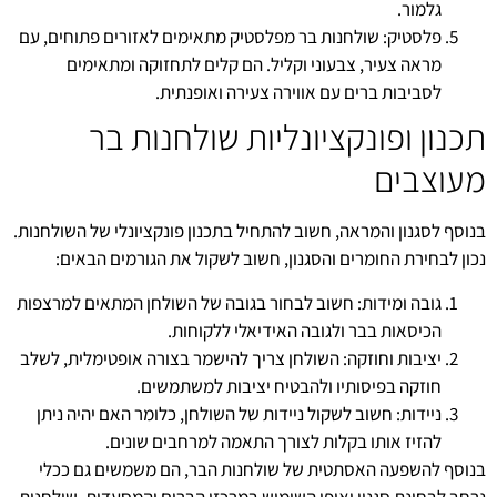
גלמור.
פלסטיק: שולחנות בר מפלסטיק מתאימים לאזורים פתוחים, עם
מראה צעיר, צבעוני וקליל. הם קלים לתחזוקה ומתאימים
לסביבות ברים עם אווירה צעירה ואופנתית.
תכנון ופונקציונליות שולחנות בר
מעוצבים
בנוסף לסגנון והמראה, חשוב להתחיל בתכנון פונקציונלי של השולחנות.
נכון לבחירת החומרים והסגנון, חשוב לשקול את הגורמים הבאים:
גובה ומידות: חשוב לבחור בגובה של השולחן המתאים למרצפות
הכיסאות בבר ולגובה האידיאלי ללקוחות.
יציבות וחוזקה: השולחן צריך להישמר בצורה אופטימלית, לשלב
חוזקה בפיסותיו ולהבטיח יציבות למשתמשים.
ניידות: חשוב לשקול ניידות של השולחן, כלומר האם יהיה ניתן
להזיז אותו בקלות לצורך התאמה למרחבים שונים.
בנוסף להשפעה האסתטית של שולחנות הבר, הם משמשים גם ככלי
נרחב לבחינת סגנון ואופן השימוש במרכזי הברים והמסעדות. שולחנות