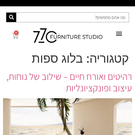
0
פינות אוכל
רהיטי האח הגדול 2025
ספות מיטה
מידע ושירות
קונסולות ושידות
קטגוריה:
בלוג ספות
רהיטים ואורח חיים – שילוב של נוחות,
עיצוב ופונקציונליות