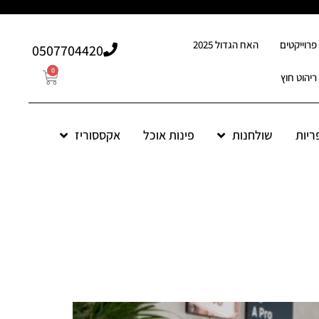
פרוייקטים
האח הגדול 2025
507704420⁩0
0
ריהוט חוץ
ריות
שולחנות
פינות אוכל
אקססוריז
0
507704420⁩0
ות אוכל