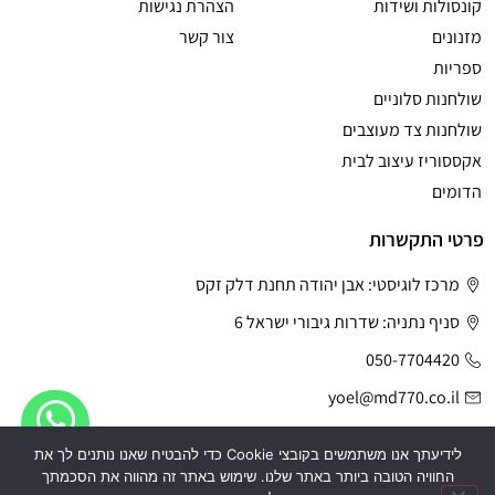
קונסולות ושידות
הצהרת נגישות
מזנונים
צור קשר
ספריות
שולחנות סלוניים
שולחנות צד מעוצבים
אקססוריז עיצוב לבית
הדומים
פרטי התקשרות
מרכז לוגיסטי: אבן יהודה תחנת דלק זקס
סניף נתניה: שדרות גיבורי ישראל 6
050-7704420
yoel@md770.co.il
לידיעתך אנו משתמשים בקובצי Cookie כדי להבטיח שאנו נותנים לך את
החוויה הטובה ביותר באתר שלנו. שימוש באתר זה מהווה את הסכמתך