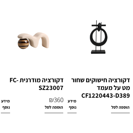
דקורציה חישוקים שחור
דקורציה מודרנית FC-
מט על מעמד
SZ23007
CF1220443-D389
₪
360
מידע
מידע
₪
500
הוספה לסל
נוסף
הוספה לסל
נוסף