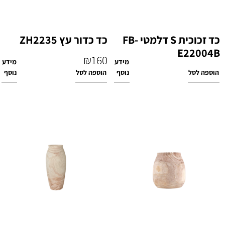
כד זכוכית S דלמטי FB-
כד כדור עץ ZH2235
E22004B
₪
160
מידע
מידע
₪
440
הוספה לסל
נוסף
הוספה לסל
נוסף