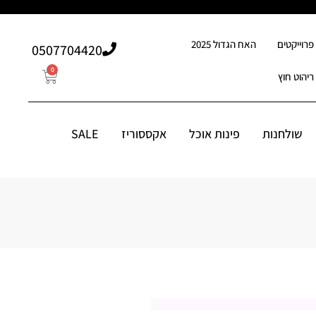
פרוייקטים
האח הגדול 2025
507704420⁩0
0
ריהוט חוץ
0
507704420⁩0
סוריז
שולחנות
פינות אוכל
אקססוריז
SALE