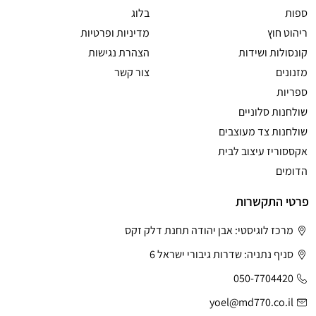
ספות
בלוג
ריהוט חוץ
מדיניות ופרטיות
קונסולות ושידות
הצהרת נגישות
מזנונים
צור קשר
ספריות
שולחנות סלוניים
שולחנות צד מעוצבים
אקססוריז עיצוב לבית
הדומים
פרטי התקשרות
מרכז לוגיסטי: אבן יהודה תחנת דלק זקס
סניף נתניה: שדרות גיבורי ישראל 6
050-7704420
yoel@md770.co.il