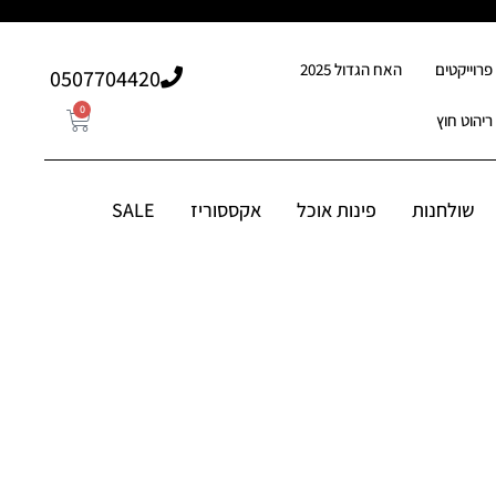
פרוייקטים
האח הגדול 2025
507704420⁩0
0
ריהוט חוץ
0
507704420⁩0
סוריז
שולחנות
פינות אוכל
אקססוריז
SALE