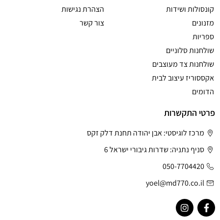
קונסולות ושידות
הצהרת נגישות
מזנונים
צור קשר
ספריות
שולחנות סלוניים
שולחנות צד מעוצבים
אקססוריז עיצוב לבית
הדומים
פרטי התקשרות
מרכז לוגיסטי: אבן יהודה תחנת דלק זקס
סניף נתניה: שדרות גיבורי ישראל 6
050-7704420
yoel@md770.co.il