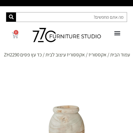
0
פינות אוכל
רהיטי האח הגדול 2025
ספות מיטה
מידע ושירות
קונסולות ושידות
עמוד הבית
/
אקססוריז
/
אקססוריז עיצוב לבית
/ כד עץ פסים ZH2290