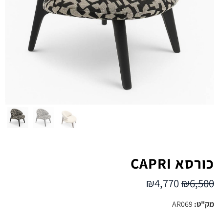
כורסא CAPRI
₪
4,770
₪
6,500
מק"ט:
AR069