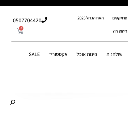
פרוייקטים
האח הגדול 2025
507704420⁩0
0
ריהוט חוץ
0
507704420⁩0
סוריז
שולחנות
פינות אוכל
אקססוריז
SALE