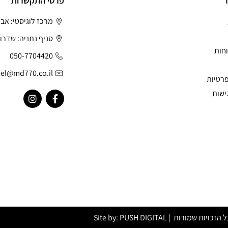
ר
פרטי התקשרות
מרכז לוגיסטי: אב
סניף נתניה: שדרות
חות
050-7704420
el@md770.co.il
פרטיות
ישות
הזכויות שמורות | Site by:
PUSH DIGITAL