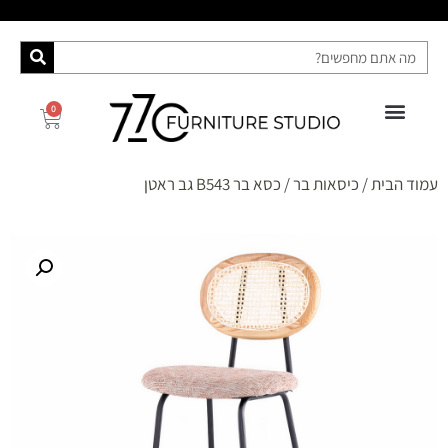
0
פינות אוכל
רהיטי האח הגדול 2025
ספות מיטה
מידע ושירות
קונסולות ושידות
עמוד הבית
/
כיסאות בר
/ כסא בר B543 גב ראטן