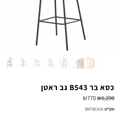
כסא בר B543 גב ראטן
₪
770
₪
1,290
מק"ט:
BNTBC018