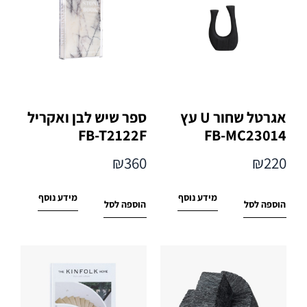
אגרטל שחור U עץ
ספר שיש לבן ואקריל
FB-T2122F
FB-MC23014
₪
360
₪
220
מידע נוסף
מידע נוסף
הוספה לסל
הוספה לסל