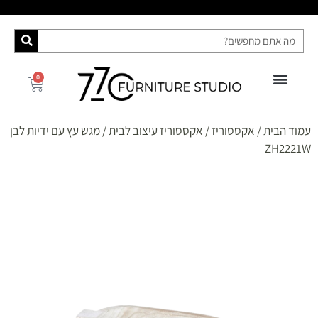
0
פינות אוכל
רהיטי האח הגדול 2025
ספות מיטה
מידע ושירות
קונסולות ושידות
עמוד הבית
/
אקססוריז
/
אקססוריז עיצוב לבית
/ מגש עץ עם ידיות לבן
ZH2221W