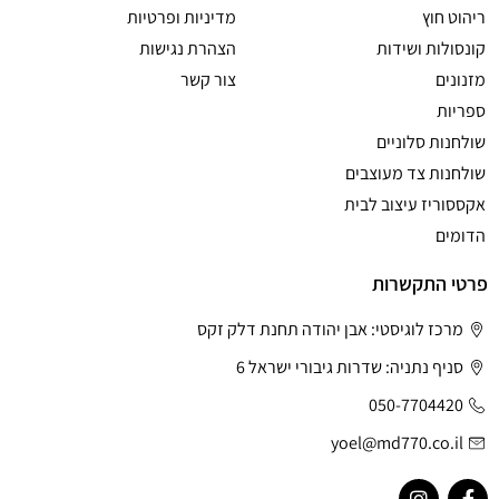
ריהוט חוץ
מדיניות ופרטיות
קונסולות ושידות
הצהרת נגישות
מזנונים
צור קשר
ספריות
שולחנות סלוניים
שולחנות צד מעוצבים
אקססוריז עיצוב לבית
הדומים
פרטי התקשרות
מרכז לוגיסטי: אבן יהודה תחנת דלק זקס
סניף נתניה: שדרות גיבורי ישראל 6
050-7704420
yoel@md770.co.il