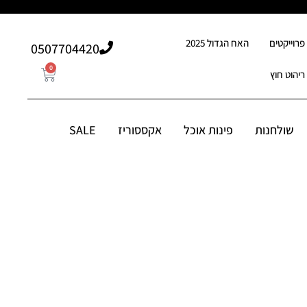
פרוייקטים
האח הגדול 2025
507704420⁩0
0
ריהוט חוץ
0
507704420⁩0
סוריז
שולחנות
פינות אוכל
אקססוריז
SALE