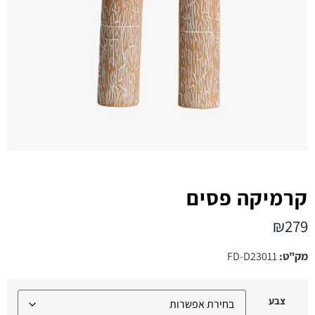
קרמיקה פסים
₪
279
מק"ט:
FD-D23011
צבע