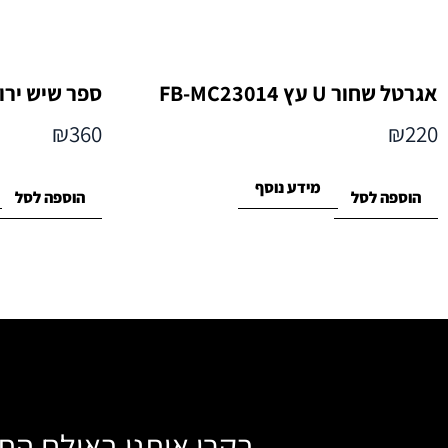
אגרטל שחור U עץ FB-MC23014
ספר שיש ירוק ואק
₪
360
₪
220
מידע נוסף
הוספה לסל
הוספה לסל
בקרו אותנו באולם הת