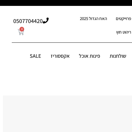
פרוייקטים
האח הגדול 2025
507704420⁩0
0
ריהוט חוץ
0
507704420⁩0
סוריז
שולחנות
פינות אוכל
אקססוריז
SALE