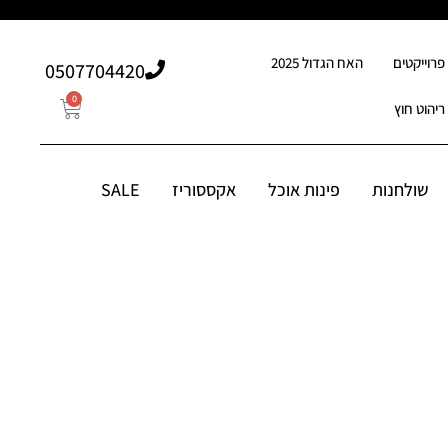
פרוייקטים
האח הגדול 2025
507704420⁩0
0
ריהוט חוץ
0
507704420⁩0
סוריז
שולחנות
פינות אוכל
אקססוריז
SALE