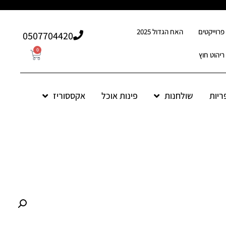
פרוייקטים
האח הגדול 2025
507704420⁩0
0
ריהוט חוץ
ריות
שולחנות
פינות אוכל
אקססוריז
0
507704420⁩0
ות אוכל