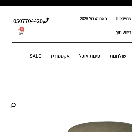
פרוייקטים
האח הגדול 2025
507704420⁩0
0
ריהוט חוץ
0
507704420⁩0
סוריז
שולחנות
פינות אוכל
אקססוריז
SALE