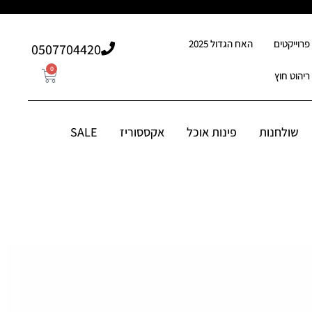
פרוייקטים
האח הגדול 2025
507704420⁩0
0
ריהוט חוץ
0
507704420⁩0
סוריז
שולחנות
פינות אוכל
אקססוריז
SALE